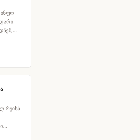
"ინფო
ვდარი
დნენ,
ბა
ულ რეისს
რი