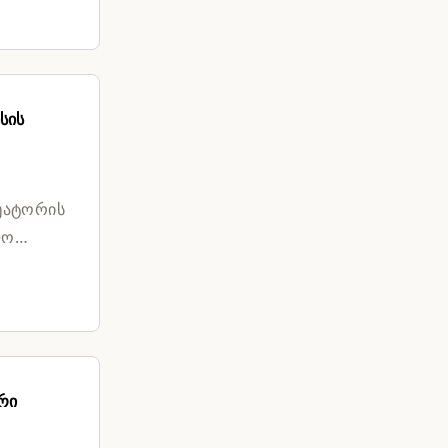
სის
უატორის
ფო
რი