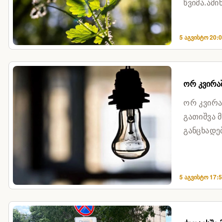
წვიმა.ამ
მოღრუბლუ
5 აგვისტო 20:
ორ კვირაშ
ორ კვირა
გათიშვა 
განცხადე
შემდეგ, ე
5 აგვისტო 17: