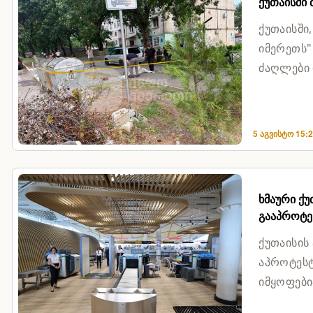
ქუთაისში
ქუთაისში
იმერეთს"
ძაღლები 
მათ ცხოვ
5 აგვისტო 15:
ხმაური ქუ
გააპროტე
ქუთაისის
აპროტესტ
იმყოფები
უკმაყოფილ