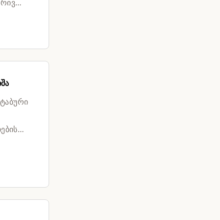
ბრივ
იშა
შტაბური
იების