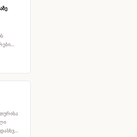
აზე
ის
რები
ათურისა
ელი
დასხვა