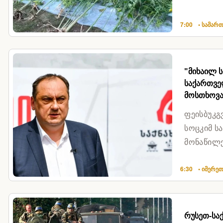
სახის ნარ
7:00
• სამარ
"მიხაილ 
საქართვე
მოსთხოვა
ფეისბუკგ
სოცკიმ ს
მონაწილე
მოსთხოვა
6:30
• იმერე
რუსეთ-სა