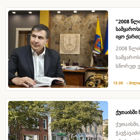
"2008 წლ
სამყაროსთ
იყო ქართ
2008 წლი
სამყაროს
სწორედ ე
ვერ აიღო,
15:26
• პოლი
ქუთაისში
ქუთაისში
ჭავჭავაძ