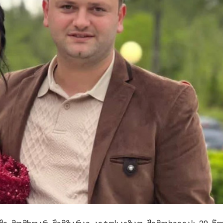
ი მომხდარ შემზარავ ავტოსაგზაო შემთხვევას 29 წ