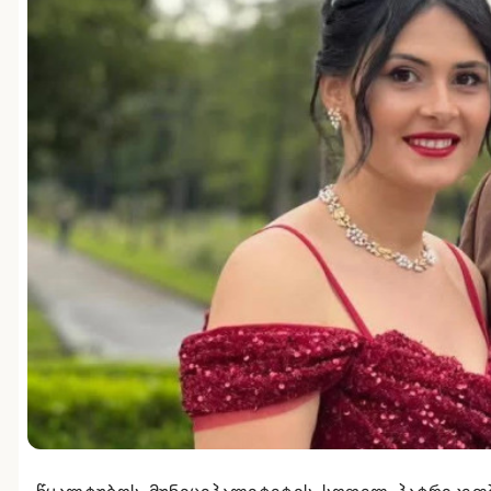
წყალტუბოს მუნიციპალიტეტის სოფელ პატრიკეთშ