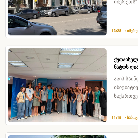
იმერეთს"
გამოძ...
13:28
• იმერ
ქუთაისელ
ნატოს ღია
ააიპ საი
ინიციატი
საქართვე
შესაძლებ
11:15
• საზო