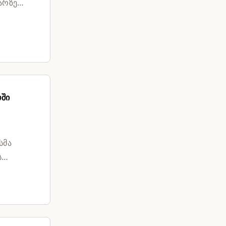
არზე
ოში
სმა
ს