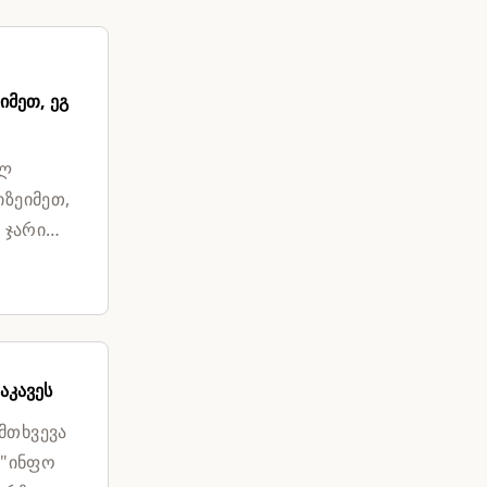
იმეთ, ეგ
ულ
იზეიმეთ,
 ჯარით
აკავეს
მთხვევა
."ინფო