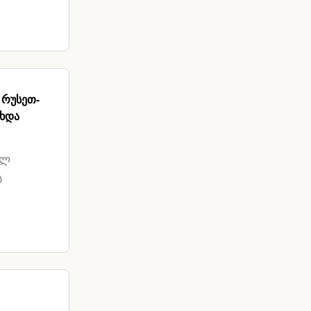
 რუსეთ-
ახდა
ილ
ს