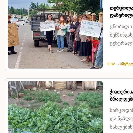
თერჯოლაშ
დაწერილი
ცნობილი
ბენზინგა
ცენტრალუ
მოსახლეო
9:32
• იმერე
ჭიათურის
ბრალდები
ნარკოდან
და წყალტ
სახლების