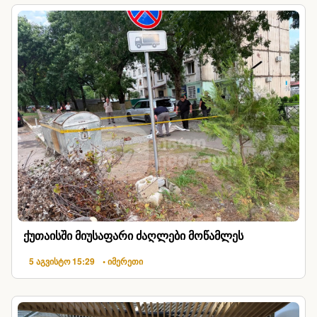
ქუთაისში მიუსაფარი ძაღლები მოწამლეს
5 აგვისტო 15:29
• იმერეთი