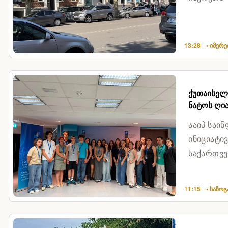
გამოძ...
13:28
• იმერ
ქუთაისელ
ნატოს ღია
ააიპ საი
ინიციატი
საქართვე
შესაძლებ
11:15
• საზო