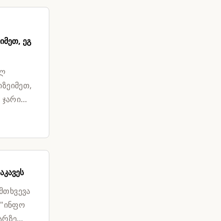
იმეთ, ეგ
ულ
იზეიმეთ,
 ჯარით
აკავეს
მთხვევა
."ინფო
არზე