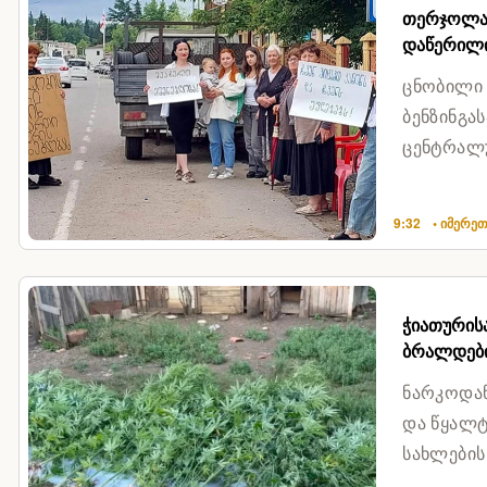
თერჯოლაშ
დაწერილი
ცნობილი
ბენზინგა
ცენტრალუ
მოსახლეო
9:32
• იმერე
ჭიათურის
ბრალდები
ნარკოდან
და წყალტ
სახლების
სახის ნარ