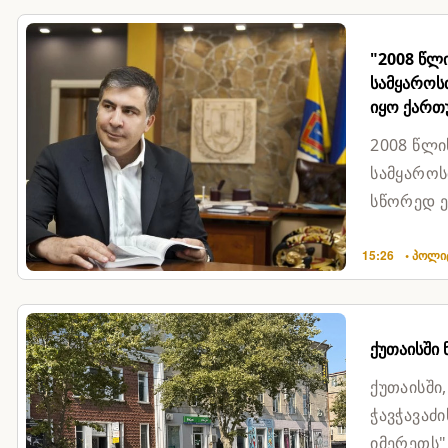
"2008 წლ
სამყაროსთ
იყო ქართ
2008 წლი
სამყაროს
სწორედ ე
ვერ აიღო,
15:26
• პოლი
ქუთაისში
ქუთაისში
ჭავჭავაძ
იმერეთს"