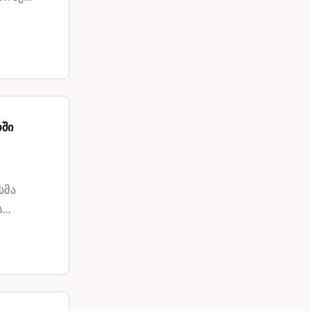
ოში
სმა
ს