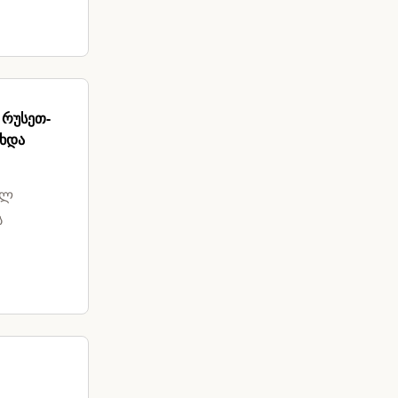
 რუსეთ-
ახდა
ილ
ს