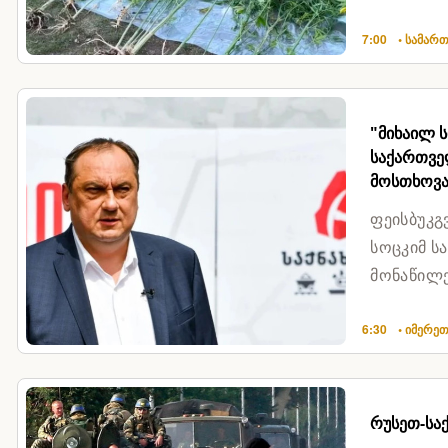
7:00
• სამარ
"მიხაილ 
საქართვე
მოსთხოვა
ფეისბუკგ
სოცკიმ ს
მონაწილე
მოსთხოვა
6:30
• იმერე
რუსეთ-სა