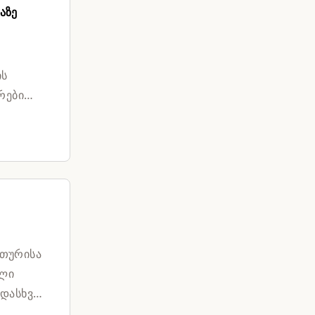
აზე
ის
რები
ათურისა
ელი
დასხვა