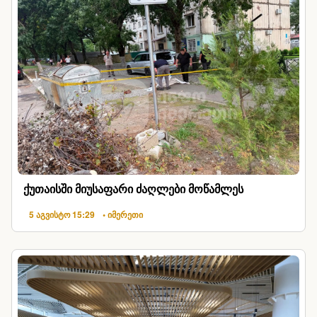
ქუთაისში მიუსაფარი ძაღლები მოწამლეს
5 აგვისტო 15:29
• იმერეთი