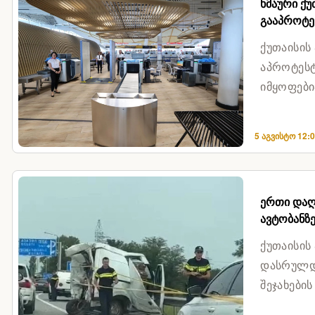
ხმაური ქუ
გააპროტე
ქუთაისის
აპროტესტ
იმყოფები
უკმაყოფილ
5 აგვისტო 12:
ერთი დაღ
ავტობანზ
ქუთაისის
დასრულდა
შეჯახები
იმერეთს" 