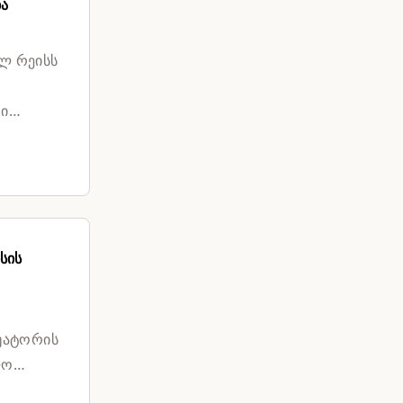
ბა
ულ რეისს
რი
სის
უატორის
ფო