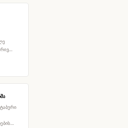
ლე
ბრივ
იშა
შტაბური
იების