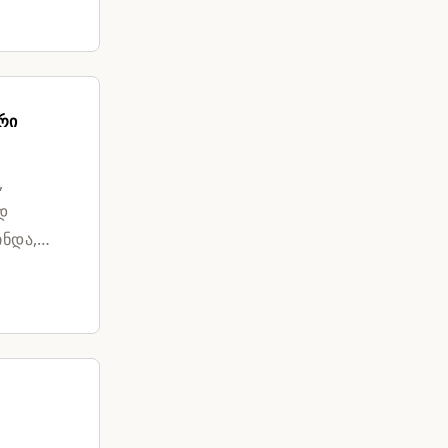
რი
,
დ
ინდა,