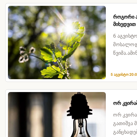
როგორი ამ
მიხედვით
6 აგვისტ
მოსალოდნ
წვიმა.ამ
მოღრუბლუ
5 აგვისტო 20:
ორ კვირაშ
ორ კვირა
გათიშვა 
განცხადე