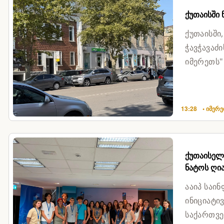
ქუთაისში
ქუთაისში
ჭავჭავაძ
იმერეთს"
გამოძ...
13:28
• იმერ
ქუთაისელ
ნატოს ღია
ააიპ საი
ინიციატი
საქართვე