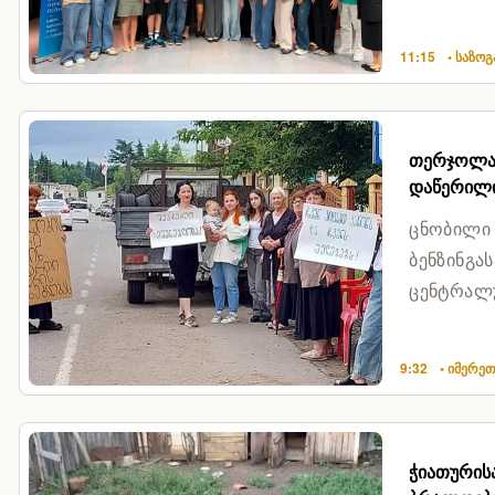
შესაძლებ
11:15
• საზო
თერჯოლაშ
დაწერილი
ცნობილი
ბენზინგა
ცენტრალუ
მოსახლეო
9:32
• იმერე
ჭიათურის