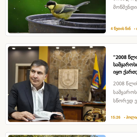
მოწმენდილ
10%ბაღდა
4 წუთის წინ
•
"2008 წლ
სამყაროსთ
იყო ქართ
2008 წლი
სამყაროს
სწორედ ე
ვერ აიღო,
15:26
• პოლი