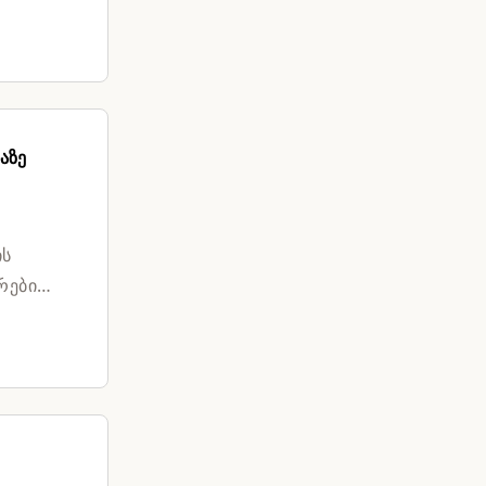
აზე
ის
რები