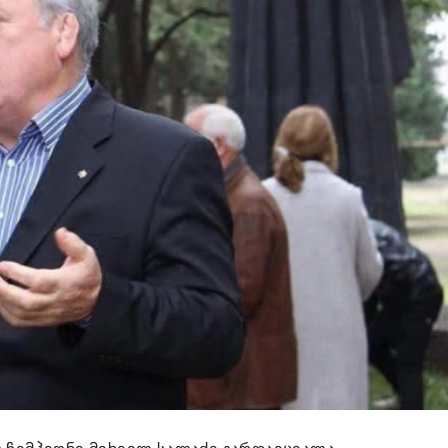
ჩემპიონი მიხეილ სალაძე გარდაიცვალა.