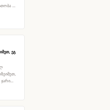
ათობა –
იმეთ, ეგ
ულ
იზეიმეთ,
 ჯარით